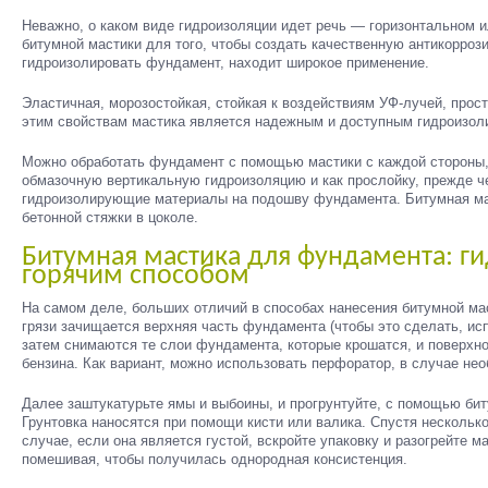
Неважно, о каком виде гидроизоляции идет речь — горизонтальном 
битумной мастики для того, чтобы создать качественную антикорроз
гидроизолировать фундамент, находит широкое применение.
Эластичная, морозостойкая, стойкая к воздействиям УФ-лучей, прос
этим свойствам мастика является надежным и доступным гидроизо
Можно обработать фундамент с помощью мастики с каждой стороны,
обмазочную вертикальную гидроизоляцию и как прослойку, прежде 
гидроизолирующие материалы на подошву фундамента. Битумная ма
бетонной стяжки в цоколе.
Битумная мастика для фундамента: г
горячим способом
На самом деле, больших отличий в способах нанесения битумной мас
грязи зачищается верхняя часть фундамента (чтобы это сделать, ис
затем снимаются те слои фундамента, которые крошатся, и поверхно
бензина. Как вариант, можно использовать перфоратор, в случае не
Далее заштукатурьте ямы и выбоины, и прогрунтуйте, с помощью бит
Грунтовка наносятся при помощи кисти или валика. Спустя несколько
случае, если она является густой, вскройте упаковку и разогрейте м
помешивая, чтобы получилась однородная консистенция.