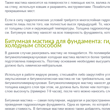
Также мастика наносится на поверхности с помощью кисти, валика л
на стену, используя ковшик и разравнять инструментами. Позаботьте
прокрашенных мест.
Если в силу гидрологических условий требуется многослойная гидр
нанести лишь после того, как полностью высох предыдущий. То, нас
от толщины слоя и окружающей температуры. Толщина гидроизоляци
см. Битумную мастику наносят на всю поверхность фундамента, кот
Битумная мастика для фундамента: г
холодным способом
В данном случае разогревать мастику не понадобится. Но полимерб
битумнополимеркаучуковая холодная мастика является более требов
подготовлена поверхность. Поэтому основание необходимо высушить,
должно быть химически-нейтральным.
Используя в работе жидкую резину, стесывайте либо закругляйте уг
эмульсионная и битумнолатексная мастика не так требовательна, ка
битумнополимеркаучуковая. Битумнополимерную мастику наносят дв
толщина каждого слоя при этом, не должна быть более чем полтора
слою высохнуть (примерно 7-9 часов), после чего можно наносить с
Битумная мастика — самая популярная, недорогая и распространенн
проведения гидроизоляции фундамента. Одна из причин, по которой
низкая стоимость. В битумные мастики можно также добавлять поли