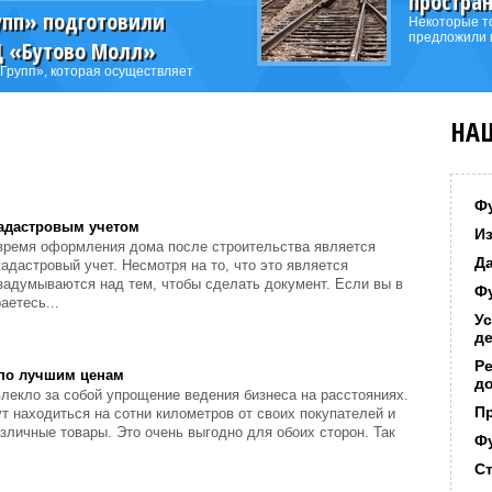
простра
упп» подготовили
Некоторые т
предложили 
Ц «Бутово Молл»
Групп», которая осуществляет
НА
Ф
адастровым учетом
И
время оформления дома после строительства является
Д
кадастровый учет. Несмотря на то, что это является
задумываются над тем, чтобы сделать документ. Если вы в
Ф
аетесь...
Ус
д
Р
по лучшим ценам
д
лекло за собой упрощение ведения бизнеса на расстояниях.
П
т находиться на сотни километров от своих покупателей и
зличные товары. Это очень выгодно для обоих сторон. Так
Ф
С