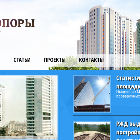
СТАТЬИ
ПРОЕКТЫ
КОНТАКТЫ
Статист
площадк
Нынешние Мо
проверочных
РЖД выд
постройк