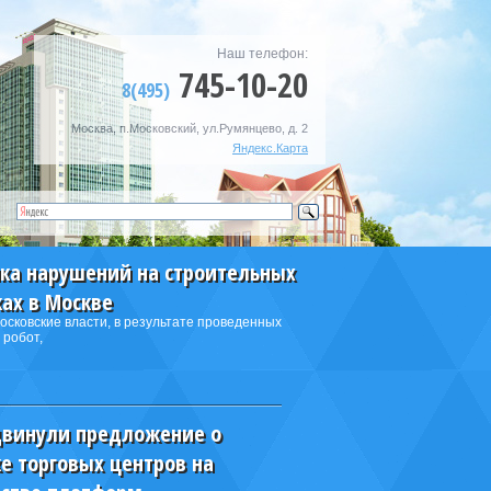
Наш телефон:
745-10-20
8(495)
Москва, п.Московский, ул.Румянцево, д. 2
Яндекс.Карта
ика нарушений на строительных
ах в Москве
сковские власти, в результате проведенных
 робот,
винули предложение о
е торговых центров на