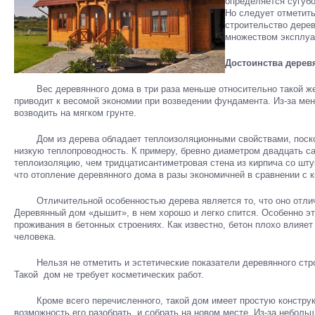
определяется сугуб
Но следует отметить
строительство дерев
множеством эксплу
Достоинства дере
Вес деревянного дома в три раза меньше относительно такой же 
приводит к весомой экономии при возведении фундамента. Из-за ме
возводить на мягком грунте.
Дом из дерева обладает теплоизоляционными свойствами, поско
низкую теплопроводность. К примеру, бревно диаметром двадцать 
теплоизоляцию, чем тридцатисантиметровая стена из кирпича со шту
что отопление деревянного дома в разы экономичней в сравнении с
Отличительной особенностью дерева является то, что оно отлич
Деревянный дом «дышит», в нем хорошо и легко спится. Особенно э
проживания в бетонных строениях. Как известно, бетон плохо влияет
человека.
Нельзя не отметить и эстетические показатели деревянного строен
Такой дом не требует косметических работ.
Кроме всего перечисленного, такой дом имеет простую конструк
возможность его разобрать, и собрать на новом месте. Из-за неболь