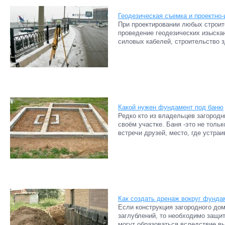
Геодезическая съемка и проектно
При проектировании любых строи
проведение геодезических изыска
силовых кабелей, строительство з
Какой нужен фундамент под баню
Редко кто из владельцев загородн
своём участке. Баня -это не тольк
встречи друзей, место, где устраи
Как создать дренаж вокруг фунда
Если конструкция загородного до
заглублений, то необходимо защит
могут образоваться вследствие в