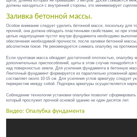
щиты, длинна которых не превышает 3 метров. Доски сбиваются меж
должны находиться с внутренней стороны, это минимизирует сцепле
Заливка бетонной массы.
Особое внимание следует уделить бетонной массе, поскольку для т
прочной, она должна обладать пластичными свойствами, но при это
целью недопущения пустот внутри фундамента необходимо выполнит
обеспечения необходимой прочности, после заливки бетонной массы
абсолютном покое. Не рекомендуется снимать опалубку на протяжени
Если грунтовая масса обладает достаточной плотностью, опалубку 
дополнительных приспособлений, щиты в этом случае понадобятся
над поверхностью земли. Для усиления фундамента в бетонную мас
Ленточный фундамент формируется из параллельно уложенной арма
составляет около 10-15 см. Для усиления углов арматуру следует у
перекрестив между собой. Подпорка арматуры осуществляется кирп
Соблюдение технологии установки опалубки позволит сформировать
который прослужит прочной основой зданию не один десяток лет.
Видео: Опалубка фундамента