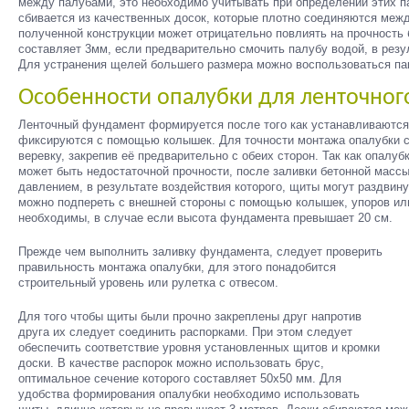
между палубами, это необходимо учитывать при определении этих п
сбивается из качественных досок, которые плотно соединяются меж
полученной конструкции может отрицательно повлиять на прочность
составляет 3мм, если предварительно смочить палубу водой, в резу
Для устранения щелей большего размера можно воспользоваться па
Особенности опалубки для ленточног
Ленточный фундамент формируется после того как устанавливаются
фиксируются с помощью колышек. Для точности монтажа опалубки с
веревку, закрепив её предварительно с обеих сторон. Так как опалу
может быть недостаточной прочности, после заливки бетонной масс
давлением, в результате воздействия которого, щиты могут раздвину
можно подпереть с внешней стороны с помощью колышек, упоров ил
необходимы, в случае если высота фундамента превышает 20 см.
Прежде чем выполнить заливку фундамента, следует проверить
правильность монтажа опалубки, для этого понадобится
строительный уровень или рулетка с отвесом.
Для того чтобы щиты были прочно закреплены друг напротив
друга их следует соединить распорками. При этом следует
обеспечить соответствие уровня установленных щитов и кромки
доски. В качестве распорок можно использовать брус,
оптимальное сечение которого составляет 50х50 мм. Для
удобства формирования опалубки необходимо использовать