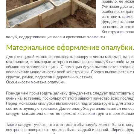
правило, её можн
Учитывая достат
особенности данн
изготовить самос
фундамента свои
но позволит сэко
Конструкция опал
палуб, поддерживающие леса и крепежные элементы.
Материальное оформление опалубки
Для этих целей можно использовать фанеру и листы металла, однак
материалом, с помощью которого выполняются опалубные работы ,яв
обычно изготавливают щиты. С помощью бруса выполняется соедине
обеспечение монолитности всей конструкции. Сборка выполняется с
скруток, рамок, подкосов и деревянных стяжек.
Особенности монтажа опалубки.
Прежде чем производить заливку фундамента следует подготовить о
очень качественно, поскольку от этого зависит качество всех посл
Перед монтажом опалубки выполняется подготовка грунта, для этого
соответствующую траншею. Далее опалубка устанавливается непоср
следует максимально плотно прижать к стенкам грунта в вертикаль
Также следует учесть, что для того чтобы палубу можно было отсоед
внутренняя поверхность должна быть гладкой и ровной. Ширина фун