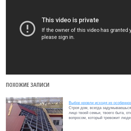
ПОХОЖИЕ ЗАПИСИ
Выбор кровли исходя из особенно
Строя дом, всегда задумываешься 
лицо твоей семьи, твоего быта, о
вопросом, который тревожит люде