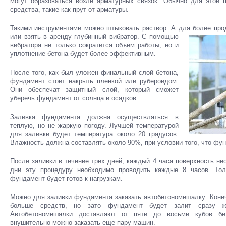
могут образоваться возле арматурных связок. Обычно для этой 
средства, такие как прут от арматуры.
Такими инструментами можно штыковать раствор. А для более
прод
или взять в аренду глубинный вибратор. С помощью
вибратора не только сократится объем работы, но и
уплотнение бетона будет более эффективным.
После того, как был уложен финальный слой бетона,
фундамент стоит накрыть пленкой или рубероидом.
Они обеспечат защитный слой, который сможет
уберечь фундамент от солнца и осадков.
Заливка фундамента должна осуществляться в
теплую, но не жаркую погоду. Лучшей температурой
для заливки будет температура около 20 градусов.
Влажность должна составлять около 90%, при условии того, что фун
После заливки в течение трех дней, каждый 4 часа поверхность н
дни эту процедуру необходимо проводить каждые 8 часов. Тол
фундамент будет готов к нагрузкам.
Можно для заливки фундамента заказать автобетономешалку. Конеч
больше средств, но зато фундамент будет залит сразу ж
Автобетономешалки доставляют от пяти до восьми кубов б
внушительно можно заказать еще пару машин.