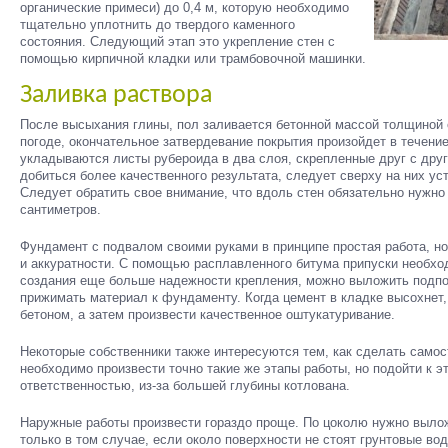
органические примеси) до 0,4 м, которую необходимо
тщательно уплотнить до твердого каменного
состояния. Следующий этап это укрепление стен с
помощью кирпичной кладки или трамбовочной машинки.
Заливка раствора
После высыхания глины, пол заливается бетонной массой толщиной 
погоде, окончательное затвердевание покрытия произойдет в течени
укладываются листы рубероида в два слоя, скрепленные друг с др
добиться более качественного результата, следует сверху на них ус
Следует обратить свое внимание, что вдоль стен обязательно нужно 
сантиметров.
Фундамент с подвалом своими руками в принципе простая работа, н
и аккуратности. С помощью расплавленного битума припуски необхо
создания еще больше надежности крепления, можно выложить подпор
прижимать материал к фундаменту. Когда цемент в кладке высохнет,
бетоном, а затем произвести качественное оштукатуривание.
Некоторые собственники также интересуются тем, как сделать самос
необходимо произвести точно такие же этапы работы, но подойти к э
ответственностью, из-за большей глубины котлована.
Наружные работы произвести гораздо проще. По цоколю нужно вылож
только в том случае, если около поверхности не стоят грунтовые во