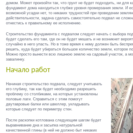
домом. Может произойти так, что грунт не будет подходить, ни для ка
фундамент дома находиться глубже уровня промерзания земли. И ес
возможной усадки нет, то никаких трудностей при проведении землян
действительности, задача сделать самостоятельно подвал не сложн
отнестись к правильному ее исполнению.
Строительство фундамента с подвалом следует начать с выбора по
будет сделать его там, где он не будет мешать и не возникнет вероя
случайно в него упасть. Но в тоже время к нему должен быть беспр
решить, куда будет убираться большое количество земли, которое п
Можно просто вынести всю лишнюю землю на садовый участок, а мо
завалинку.
Начало работ
Начиная строительство подвала, следует учитывать
его глубину, так как будет необходимо разрешить
проблему со столбиками, на которых установлены
половые лаги. Справиться с этим помогут
двутавровые балки или швеллер, укладывать
которые следует по периметру стен.
После раскопки котлована следующим шагом будет
выравнивание дна и засыпка натуральной
качественной глины (в ней не должно быт никаких