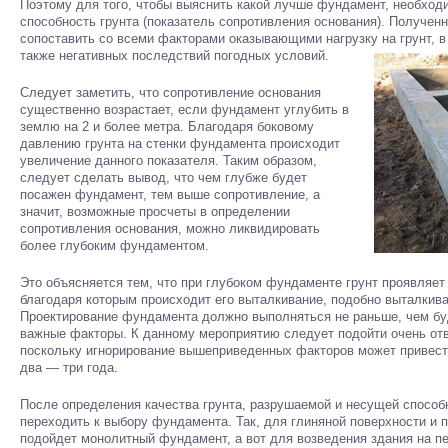
Поэтому для того, чтобы выяснить какой лучше фундамент, необхо
способность грунта (показатель сопротивления основания). Получен
сопоставить со всеми факторами оказывающими нагрузку на грунт, в
также негативных последствий погодных условий.
Следует заметить, что сопротивление основания
существенно возрастает, если фундамент углубить в
землю на 2 и более метра. Благодаря боковому
давлению грунта на стенки фундамента происходит
увеличение данного показателя. Таким образом,
следует сделать вывод, что чем глубже будет
посажен фундамент, тем выше сопротивление, а
значит, возможные просчеты в определении
сопротивления основания, можно ликвидировать
более глубоким фундаментом.
Это объясняется тем, что при глубоком фундаменте грунт проявляет
благодаря которым происходит его выталкивание, подобно выталкива
Проектирование фундамента должно выполняться не раньше, чем буд
важные факторы. К данному мероприятию следует подойти очень отв
поскольку игнорирование вышеприведенных факторов может привести
два — три года.
После определения качества грунта, разрушаемой и несущей способ
переходить к выбору фундамента. Так, для глиняной поверхности и 
подойдет монолитный фундамент, а вот для возведения здания на п