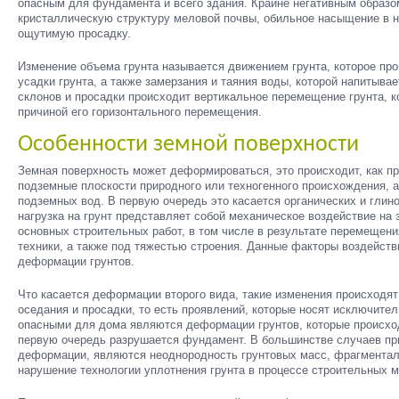
опасным для фундамента и всего здания. Крайне негативным образо
кристаллическую структуру меловой почвы, обильное насыщение в не
ощутимую просадку.
Изменение объема грунта называется движением грунта, которое пр
усадки грунта, а также замерзания и таяния воды, которой напитывае
склонов и просадки происходит вертикальное перемещение грунта, к
причиной его горизонтального перемещения.
Особенности земной поверхности
Земная поверхность может деформироваться, это происходит, как пра
подземные плоскости природного или техногенного происхождения, а
подземных вод. В первую очередь это касается органических и гли
нагрузка на грунт представляет собой механическое воздействие на
основных строительных работ, в том числе в результате перемещени
техники, а также под тяжестью строения. Данные факторы воздейств
деформации грунтов.
Что касается деформации второго вида, такие изменения происходя
оседания и просадки, то есть проявлений, которые носят исключите
опасными для дома являются деформации грунтов, которые происход
первую очередь разрушается фундамент. В большинстве случаев п
деформации, являются неоднородность грунтовых масс, фрагменталь
нарушение технологии уплотнения грунта в процессе строительных м