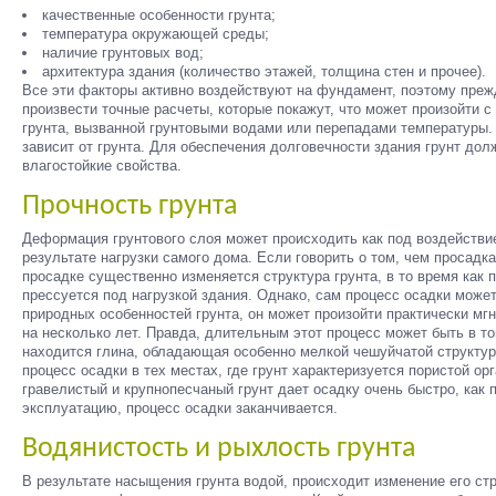
качественные особенности грунта;
температура окружающей среды;
наличие грунтовых вод;
архитектура здания (количество этажей, толщина стен и прочее).
Все эти факторы активно воздействуют на фундамент, поэтому преж
произвести точные расчеты, которые покажут, что может произойти 
грунта, вызванной грунтовыми водами или перепадами температуры
зависит от грунта. Для обеспечения долговечности здания грунт до
влагостойкие свойства.
Прочность грунта
Деформация грунтового слоя может происходить как под воздействие
результате нагрузки самого дома. Если говорить о том, чем просадка
просадке существенно изменяется структура грунта, в то время как п
прессуется под нагрузкой здания. Однако, сам процесс осадки может
природных особенностей грунта, он может произойти практически мгн
на несколько лет. Правда, длительным этот процесс может быть в том
находится глина, обладающая особенно мелкой чешуйчатой структу
процесс осадки в тех местах, где грунт характеризуется пористой ор
гравелистый и крупнопесчаный грунт дает осадку очень быстро, как 
эксплуатацию, процесс осадки заканчивается.
Водянистость и рыхлость грунта
В результате насыщения грунта водой, происходит изменение его стр