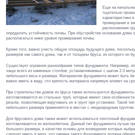
Еще на начально
тщательно проана
характеристики и
промерзания в зи
расположения гру
определить устойчивость почвы. При обустройстве основания дома 
располагаться ниже уровня промерзания почвы.
Кроме того, важно учесть общую площадь будущего дома, поскольк
размеров как самого дома, так и от толщины бруса, из которого он бу
Существует огромное разнообразие типов фундамента. Например, оп
чаще всего из каменных столбов, устанавливаемых с шагом 2-3 метр
небольшого веса и размера. Материалом фундамента может быть бет
важно иметь в виду, что крепость материала напрямую влияет на с
При строительстве домов из бруса также используются фундаменты 
изготавливаются из стальных труб, которые имеют свои особенности.
резьба, позволяющая вкручивать их в грунт при установке. Такой т
небольшого размера применяется в местах с неоднородным грунтом.
Для брусового дома также может использоваться ленточный фундаме
изготавливается из железобетона. Данный тип фундамента лучше пр
большого размера, в качестве основы для возведения которых выбр
следует иметь в виду, что ширина такого фундамента должна обяза