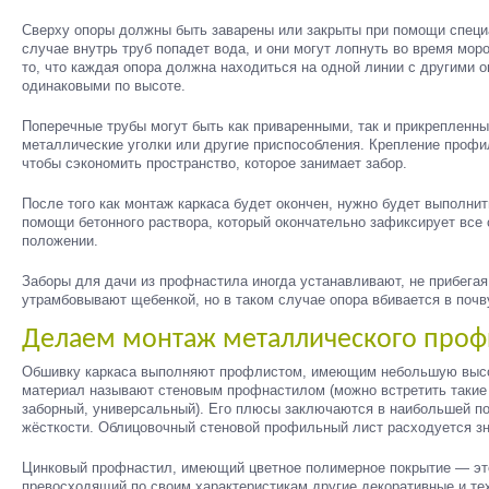
Сверху опоры должны быть заварены или закрыты при помощи специ
случае внутрь труб попадет вода, и они могут лопнуть во время мо
то, что каждая опора должна находиться на одной линии с другими о
одинаковыми по высоте.
Поперечные трубы могут быть как приваренными, так и прикрепленн
металлические уголки или другие приспособления. Крепление профи
чтобы сэкономить пространство, которое занимает забор.
После того как монтаж каркаса будет окончен, нужно будет выполнит
помощи бетонного раствора, который окончательно зафиксирует все 
положении.
Заборы для дачи из профнастила иногда устанавливают, не прибегая
утрамбовывают щебенкой, но в таком случае опора вбивается в почв
Делаем монтаж металлического проф
Обшивку каркаса выполняют профлистом, имеющим небольшую высот
материал называют стеновым профнастилом (можно встретить такие 
заборный, универсальный). Его плюсы заключаются в наибольшей п
жёсткости. Облицовочный стеновой профильный лист расходуется з
Цинковый профнастил, имеющий цветное полимерное покрытие — эт
превосходящий по своим характеристикам другие декоративные и те