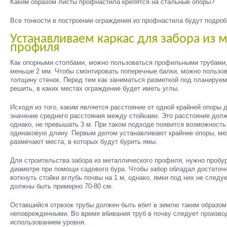
Каким образом листы профнастила крепятся на стальные опоры?
Все тонкости в построении ограждения из профнастила будут подроб
Устанавливаем каркас для забора из 
профиля
Как опорными столбами, можно пользоваться профильными трубами,
меньше 2 мм. Чтобы смонтировать поперечные балки, можно польз
толщину стенок. Перед тем как заниматься разметкой под планируем
решить, в каких местах ограждение будет иметь углы.
Исходя из того, каким является расстояние от одной крайней опоры 
значение среднего расстояния между стойками. Это расстояние долж
однако, не превышать 3 м. При таком подходе появится возможност
одинаковую длину. Первым делом устанавливают крайние опоры, ме
размечают места, в которых будут бурить ямы.
Для строительства забора из металлического профиля, нужно пробур
диаметре при помощи садового бура. Чтобы забор обладал достаточ
воткнуть стойки вглубь почвы на 1 м, однако, ямки под них не следу
должны быть примерно 70-80 см.
Оставшийся отрезок трубы должен быть вбит в землю таким образом
неповрежденными. Во время вбивания труб в почву следует производ
использованием уровня.