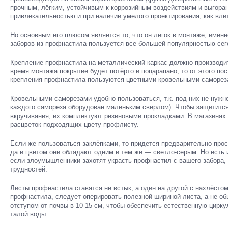
прочным, лёгким, устойчивым к коррозийным воздействиям и выгора
привлекательностью и при наличии умелого проектирования, как вли
Но основным его плюсом является то, что он легок в монтаже, именн
заборов из профнастила пользуется все большей популярностью сег
Крепление профнастила на металлический каркас должно производит
время монтажа покрытие будет потёрто и поцарапано, то от этого по
крепления профнастила пользуются цветными кровельными саморез
Кровельными саморезами удобно пользоваться, т.к. под них не нужно
каждого самореза оборудован маленьким сверлом). Чтобы защитится
вкручивания, их комплектуют резиновыми прокладками. В магазинах
расцветок подходящих цвету профлисту.
Если же пользоваться заклёпками, то придется предварительно про
да и цветом они обладают одним и тем же — светло-серым. Но есть 
если злоумышленники захотят украсть профнастил с вашего забора, 
трудностей.
Листы профнастила ставятся не встык, а один на другой с нахлёстом
профнастила, следует оперировать полезной шириной листа, а не о
отступом от почвы в 10-15 см, чтобы обеспечить естественную цирк
талой воды.