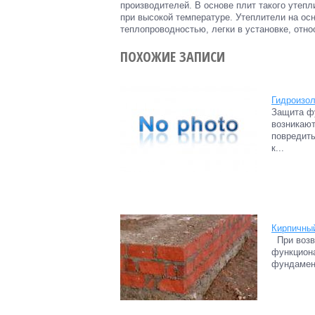
производителей. В основе плит такого утеп
при высокой температуре. Утеплители на ос
теплопроводностью, легки в установке, отн
ПОХОЖИЕ ЗАПИСИ
Гидроизол
Защита фу
возникают
повредить
к...
Кирпичны
При возв
функциона
фундамент