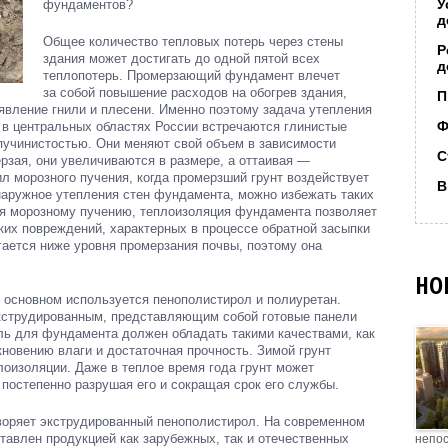
У
фундаментов?
д
Общее количество тепловых потерь через стены
Р
здания может достигать до одной пятой всех
д
теплопотерь. Промерзающий фундамент влечет
за собой повышение расходов на обогрев здания,
П
явление гнили и плесени. Именно поэтому задача утепления
Ф
 в центральных областях России встречаются глинистые
пучинистостью. Они меняют свой объем в зависимости
С
зая, они увеличиваются в размере, а оттаивая —
л морозного пучения, когда промерзший грунт воздействует
В
наружное утепления стен фундамента, можно избежать таких
я морозному пучению, теплоизоляция фундамента позволяет
их повреждений, характерных в процессе обратной засыпки
ается ниже уровня промерзания почвы, поэтому она
НО
 основном используется пенополистирол и полиуретан.
кструдированным, представляющим собой готовые панели
ль для фундамента должен обладать такими качествами, как
кновению влаги и достаточная прочность. Зимой грунт
оизоляции. Даже в теплое время года грунт может
 постепенно разрушая его и сокращая срок его службы.
оряет экструдированный пенополистирол. На современном
тавлен продукцией как зарубежных, так и отечественных
непос