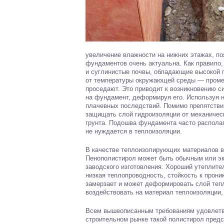
увеличение влажности на нижних этажах, по
фундаментов очень актуальна. Как правило,
и суглинистые почвы, обладающие высокой 
от температуры окружающей среды — промер
проседают. Это приводит к возникновению си
на фундамент, деформируя его. Используя 
плачевных последствий. Помимо препятстви
защищать слой гидроизоляции от механическ
грунта. Подошва фундамента часто располаг
не нуждается в теплоизоляции.
В качестве теплоизолирующих материалов в
Пенополистирол может быть обычным или э
заводского изготовления. Хороший утеплите
низкая теплопроводность, стойкость к прони
замерзает и может деформировать слой тепл
воздействовать на материал теплоизоляции,
Всем вышеописанным требованиям удовлетв
строительном рынке такой полистирол предс