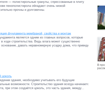
лителя — полистирольные гранулы, спрессованные в плиту
нове пенополистирола обладают очень низкой
осительно прочны и долговечны.
яция фундамента мембраной, свойства и монтаж
ндамента является одним из главных вопросов, которые
 в ходе строительства. Ведь влага может существенно
 основание, давать неравномерную усадку дома, что приведет
В про
рассм
й цоколь
едении здания, необходимо учитывать его будущие
льные возможности. Строительство здания всегда начинается с
а, при этом создаётся цоколь, это часть здания, между...