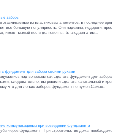
вые заборы
зготавливаемые из пластиковых элементов, в последнее время
ют все большую популярность. Они надежны, недороги, просты
ке, имеют малый вес и долговечны. Благодаря этим...
ть фундамент для забора своими руками
адумались над вопросом как сделать фундамент для забора
ками, следовательно, вы решили сделать капитальный и крепкий
тому что для легких заборов фундамент не нужен.Самые...
ние коммуникациями при возведении фундамента
рубы через фундамент При строительстве дома, необходимо