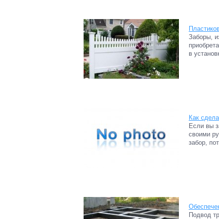
Пластико
Заборы, и
приобрета
в установ
Как сдела
Если вы з
своими ру
забор, по
Обеспече
Подвод т