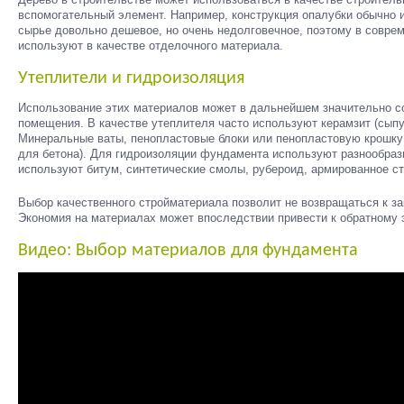
вспомогательный элемент. Например, конструкция опалубки обычно 
сырье довольно дешевое, но очень недолговечное, поэтому в совре
используют в качестве отделочного материала.
Утеплители и гидроизоляция
Использование этих материалов может в дальнейшем значительно с
помещения. В качестве утеплителя часто используют керамзит (сыпу
Минеральные ваты, пенопластовые блоки или пенопластовую крошку 
для бетона). Для гидроизоляции фундамента используют разнообраз
используют битум, синтетические смолы, рубероид, армированное ст
Выбор качественного стройматериала позволит не возвращаться к з
Экономия на материалах может впоследствии привести к обратному
Видео: Выбор материалов для фундамента