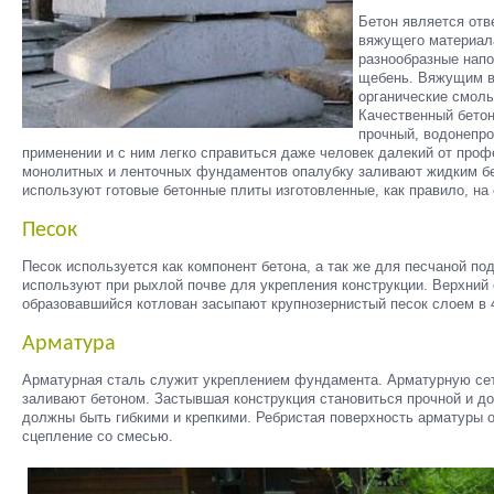
Бетон является отв
вяжущего материала
разнообразные напо
щебень. Вяжущим в
органические смолы
Качественный бето
прочный, водонепро
применении и с ним легко справиться даже человек далекий от проф
монолитных и ленточных фундаментов опалубку заливают жидким б
используют готовые бетонные плиты изготовленные, как правило, на
Песок
Песок используется как компонент бетона, а так же для песчаной п
используют при рыхлой почве для укрепления конструкции. Верхний 
образовавшийся котлован засыпают крупнозернистый песок слоем в 4
Арматура
Арматурная сталь служит укреплением фундамента. Арматурную се
заливают бетоном. Застывшая конструкция становиться прочной и д
должны быть гибкими и крепкими. Ребристая поверхность арматуры 
сцепление со смесью.