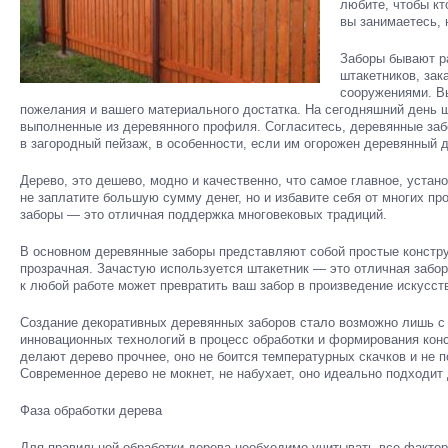
любите, чтобы кт
вы занимаетесь, 
Заборы бывают р
штакетников, за
сооружениями. В
пожелания и вашего материального достатка. На сегодняшний день 
выполненные из деревянного профиля. Согласитесь, деревянные за
в загородный пейзаж, в особенности, если им огорожен деревянный 
Дерево, это дешево, модно и качественно, что самое главное, устано
не заплатите большую сумму денег, но и избавите себя от многих пр
заборы — это отличная поддержка многовековых традиций.
В основном деревянные заборы представляют собой простые констру
прозрачная. Зачастую используется штакетник — это отличная забор
к любой работе может превратить ваш забор в произведение искусст
Создание декоративных деревянных заборов стало возможно лишь с
инновационных технологий в процесс обработки и формирования ко
делают дерево прочнее, оно не боится температурных скачков и не
Современное дерево не мокнет, не набухает, оно идеально подходит
Фаза обработки дерева
Для правильной обработки дерева необходимо учитывать все факторы