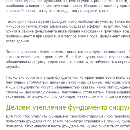
При проектировании фундаментов, нужно учесть рельеф местности, 
особенности вашего климатического пояса. Например, если фундаме
глинистой почве, то грунтовые воды могут разрушить его.
Такой грунт через время просядет и это необходимо учесть. Также в
минусовой температуре замерзает, создавая эффект «вздутия». Част
грунта в районе фундамента ниже уровня нахождения грунтовых вод
приподнимается при морозе, а в теплое время года, фундамент опуск
всего здания.
За основу расчета берется схема дома, которая будет возводиться. 
которых исчисляется десятками. В любом случае, существует неско
обеспечиваемых дому надежность, жесткость, устойчивость к переп
службы.
Несколько основных видов фундамента, которые чаще всего использ
ленточный, столбчатый, цельный ленточный, свайный, мелкозаглубле
Лишь специалисты могут с уверенностью сказать, какой тип фундам
случае — мелкозаглубленный, ленточный, столбчатый. Рекомендаци
заказчикам избежать лишних расходов, связанных с ошибками и пер
Делаем утепление фундамента снару
Для того чтоб утеплить фундамент пенополистиролом либо пеноплас
полностью фундамент по всему периметру строения на глубину фун
полметра. Открывшуюся часть фундамента, нужно очистить от остатк