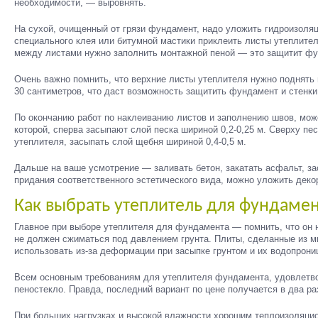
необходимости, — выровнять.
На сухой, очищенный от грязи фундамент, надо уложить гидроизоля
специального клея или битумной мастики приклеить листы утеплител
между листами нужно заполнить монтажной пеной — это защитит фу
Очень важно помнить, что верхние листы утеплителя нужно поднять н
30 сантиметров, что даст возможность защитить фундамент и стенки
По окончанию работ по наклеиванию листов и заполнению швов, мож
которой, сперва засыпают слой песка шириной 0,2-0,25 м. Сверху пе
утеплителя, засыпать слой щебня шириной 0,4-0,5 м.
Дальше на ваше усмотрение — заливать бетон, закатать асфальт, з
придания соответственного эстетического вида, можно уложить деко
Как выбрать утеплитель для фундаме
Главное при выборе утеплителя для фундамента — помнить, что он 
не должен сжиматься под давлением грунта. Плиты, сделанные из м
использовать из-за деформации при засыпке грунтом и их водопрони
Всем основным требованиям для утеплителя фундамента, удовлетво
пеностекло. Правда, последний вариант по цене получается в два ра
При больших нагрузках и высокой влажности хорошим теплоизоляци