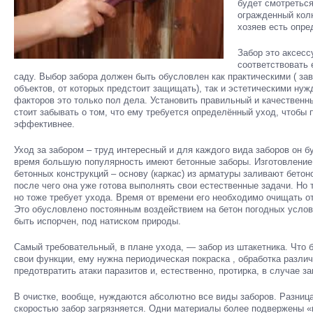
будет смотреться
огражденный колю
хозяев есть опр
Забор это аксесс
соответствовать 
саду. Выбор забора должен быть обусловлен как практическими ( за
объектов, от которых предстоит защищать), так и эстетическими ну
факторов это только пол дела. Установить правильный и качественны
стоит забывать о том, что ему требуется определённый уход, чтобы
эффективнее.
Уход за забором – труд интересный и для каждого вида заборов он б
время большую популярность имеют бетонные заборы. Изготовление 
бетонных конструкций – основу (каркас) из арматуры заливают бето
после чего она уже готова выполнять свои естественные задачи. Но т
но тоже требует ухода. Время от времени его необходимо очищать от 
Это обусловлено постоянным воздействием на бетон погодных услов
быть испорчен, под натиском природы.
Самый требовательный, в плане ухода, — забор из штакетника. Что
свои функции, ему нужна периодическая покраска , обработка разли
предотвратить атаки паразитов и, естественно, протирка, в случае за
В очистке, вообще, нуждаются абсолютно все виды заборов. Разница 
скоростью забор загрязняется. Одни материалы более подвержены «н